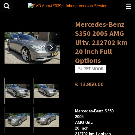
Ga
direct
naar
Mercedes-Benz
de
hoofdinhoud
S350 2005 AMG
Uitv. 212702 km
20 inch Full
Options
SUPERMOOI!
€ 13.950,00
Mercedes-Benz S350
2005
AMG Uitv.
20 inch
212702 km Logisch