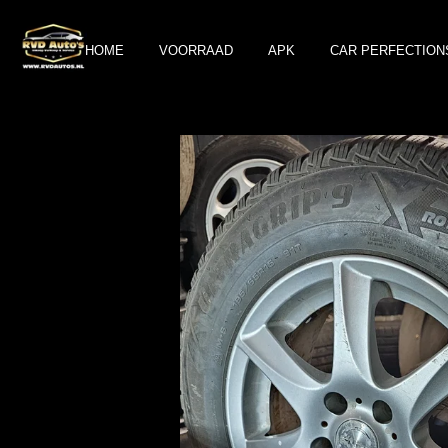
Ga
direct
HOME
VOORRAAD
APK
CAR PERFECTION
naar
de
hoofdinhoud