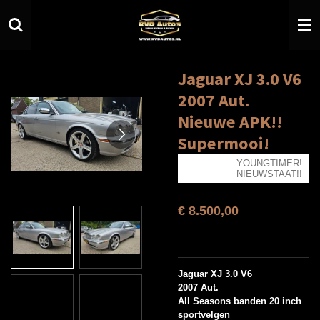
Ga
direct
naar
de
hoofdinhoud
Jaguar XJ 3.0 V6
2007 Aut.
Nieuwe APK!!
Supermooi!
YOUNGTIMER!
NIEUWSTAAT!!
€ 8.500,00
Jaguar XJ 3.0 V6
2007 Aut.
All Seasons banden 20 inch
sportvelgen