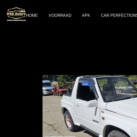
Ga
direct
HOME
VOORRAAD
APK
CAR PERFECTION
naar
de
hoofdinhoud