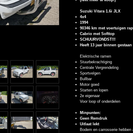
Suzuki Vitara 1.6i JLX
4x4
1994
90346 km met voertuigen rap
Cabrio met Softtop
SCHUURVONDST!!!
Heeft 13 jaar binnen gestaan
Elektrische ramen
Stuurbekrachtiging
Centrale Vergrendeling
Sportvelgen
Bullbar
Motor goed
Starten en lopen
2e eigenaar
Voor loop of onderdelen
Minpunten:
Geen Remdruk
Uitlaat lekt
Bodem en carrosserie hebben a