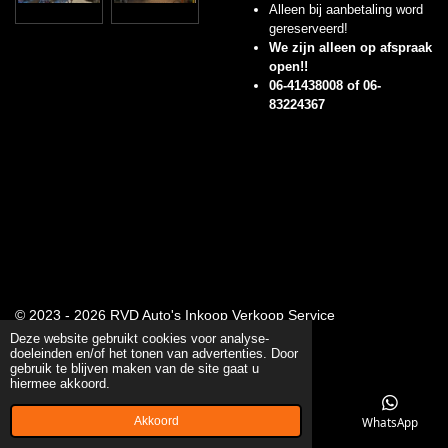
Alleen bij aanbetaling word
gereserveerd!
We zijn alleen op afspraak
open!!
06-41438008 of 06-
83224367
© 2023 - 2026 RVD Auto's Inkoop Verkoop Service
Powered by
JouwWeb
Deze website gebruikt cookies voor analyse-
doeleinden en/of het tonen van advertenties. Door
gebruik te blijven maken van de site gaat u
hiermee akkoord.
Akkoord
E-mailadres
Telefoonnummer
Kaart
WhatsApp