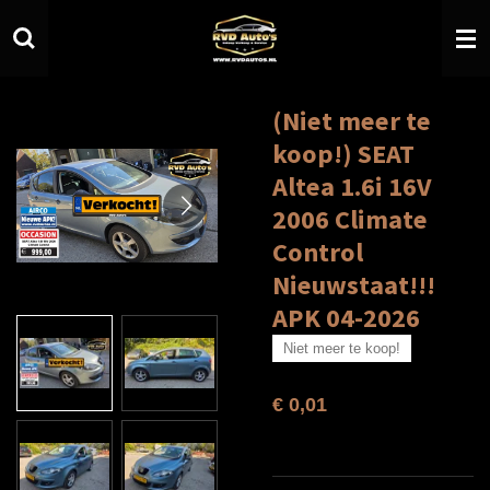
Ga
direct
naar
de
hoofdinhoud
(Niet meer te
koop!) SEAT
Altea 1.6i 16V
2006 Climate
Control
Nieuwstaat!!!
APK 04-2026
Niet meer te koop!
€ 0,01