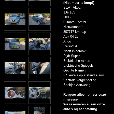
(Niet meer te koop!)
SEAT Altea
1.6i 16V
2006
Climate Control
Nieuwstaat!!!
307717 km nap
Apk 04-26
Airco
Radio/Cd
Nooit in gerookt!
Rijdt Super
Elektrische ramen
Elektrische Spiegels
Getinte Ramen
2 Sleutels op afstand Alarm
Centrale vergrendeling
Boekjes Aanwezig
Reageer alleen bij serieuze
interesse!
We reserveren alleen onze
auto's bij aanbetaling