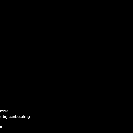
resse!
s bij aanbetaling
!!