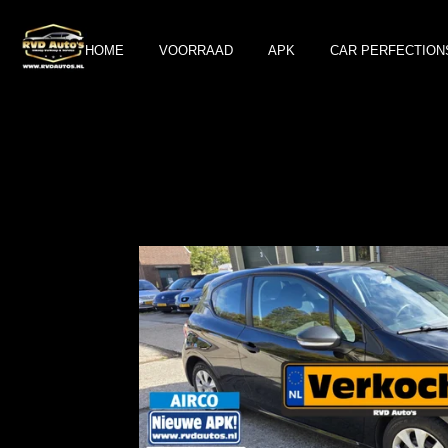
Ga
direct
HOME
VOORRAAD
APK
CAR PERFECTION
naar
de
hoofdinhoud