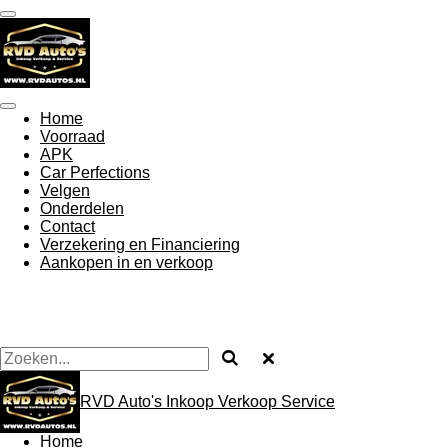
Ga
direct
naar
de
hoofdinhoud
Home
Voorraad
APK
Car Perfections
Velgen
Onderdelen
Contact
Verzekering en Financiering
Aankopen in en verkoop
RVD Auto's Inkoop Verkoop Service
Home