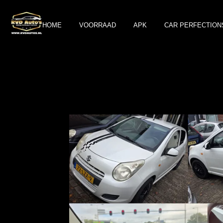
Ga
direct
HOME
VOORRAAD
APK
CAR PERFECTION
naar
de
hoofdinhoud