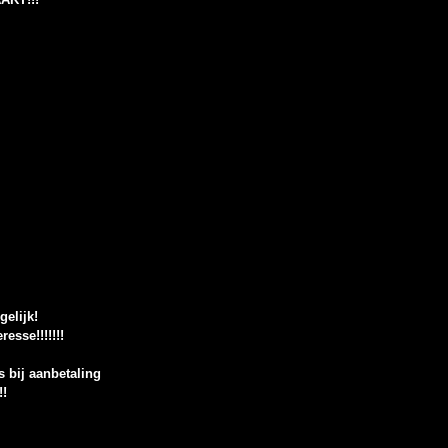
elijk!
esse!!!!!!!
s bij aanbetaling
!!