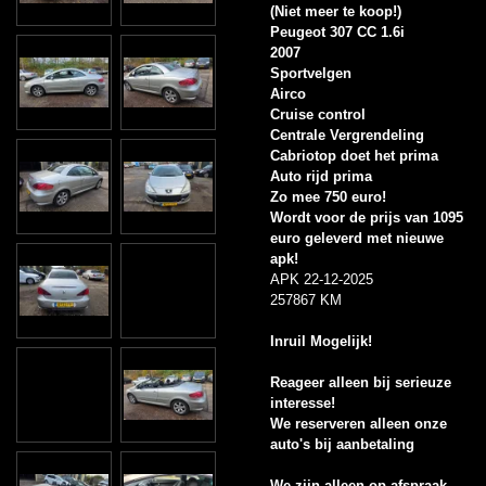
(Niet meer te koop!)
Peugeot 307 CC 1.6i
2007
Sportvelgen
Airco
Cruise control
Centrale Vergrendeling
Cabriotop doet het prima
Auto rijd prima
Zo mee 750 euro!
Wordt voor de prijs van 1095
euro geleverd met nieuwe
apk!
APK 22-12-2025
257867 KM
Inruil Mogelijk!
Reageer alleen bij serieuze
interesse!
We reserveren alleen onze
auto's bij aanbetaling
We zijn alleen op afspraak