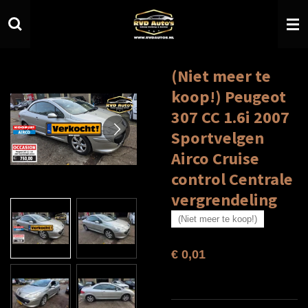
Ga
direct
naar
de
hoofdinhoud
(Niet meer te
koop!) Peugeot
307 CC 1.6i 2007
Sportvelgen
Airco Cruise
control Centrale
vergrendeling
(Niet meer te koop!)
€ 0,01