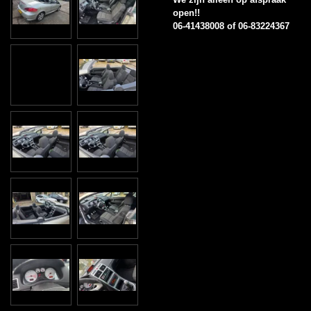
open!!
06-41438008 of 06-83224367