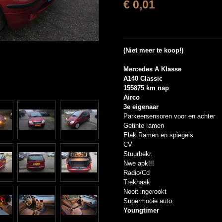
€ 0,01
(Niet meer te koop!)
Mercedes A Klasse
A140 Classic
155875 km nap
Airco
3e eigenaar
Parkeersensoren voor en achter
Getinte ramen
Elek.Ramen en spiegels
CV
Stuurbekr.
Nwe apk!!!
Radio/Cd
Trekhaak
Nooit ingerookt
Supermooie auto
Youngtimer