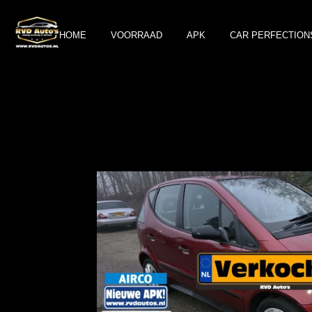
Ga
direct
HOME
VOORRAAD
APK
CAR PERFECTION
naar
de
hoofdinhoud