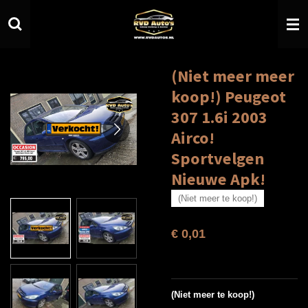
Ga
direct
naar
de
hoofdinhoud
(Niet meer meer
koop!) Peugeot
307 1.6i 2003
Airco!
Sportvelgen
Nieuwe Apk!
(Niet meer te koop!)
€ 0,01
(Niet meer te koop!)