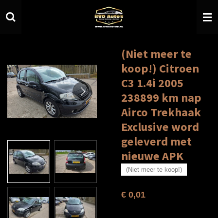
Ga
direct
naar
de
hoofdinhoud
(Niet meer te
koop!) Citroen
C3 1.4i 2005
238899 km nap
Airco Trekhaak
Exclusive word
geleverd met
nieuwe APK
(Niet meer te koop!)
€ 0,01