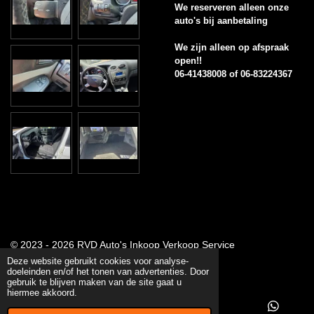
We reserveren alleen onze
auto's bij aanbetaling
We zijn alleen op afspraak
open!!
06-41438008 of 06-83224367
© 2023 - 2026 RVD Auto's Inkoop Verkoop Service
Powered by
JouwWeb
Deze website gebruikt cookies voor analyse-
doeleinden en/of het tonen van advertenties. Door
gebruik te blijven maken van de site gaat u
hiermee akkoord.