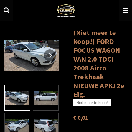
Ga
direct
naar
de
hoofdinhoud
(Niet meer te
koop!) FORD
FOCUS WAGON
VAN 2.0 TDCI
2008 Airco
Trekhaak
NIEUWE APK! 2e
Eig.
Niet meer te koop!
€ 0,01