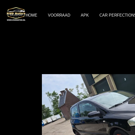
Ga
direct
HOME
VOORRAAD
APK
CAR PERFECTION
naar
de
hoofdinhoud