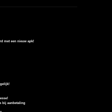
erd met een nieuw apk!
elijk!
resse!
s bij aanbetaling