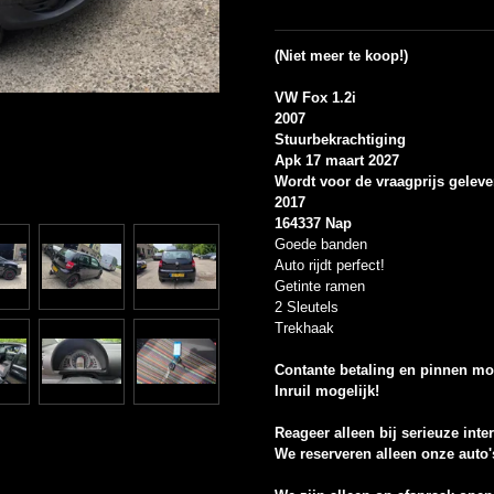
(Niet meer te koop!)
VW Fox 1.2i
2007
Stuurbekrachtiging
Apk 17 maart 2027
Wordt voor de vraagprijs gelev
2017
164337 Nap
Goede banden
Auto rijdt perfect!
Getinte ramen
2 Sleutels
Trekhaak
Contante betaling en pinnen mog
Inruil mogelijk!
Reageer alleen bij serieuze inte
We reserveren alleen onze auto'